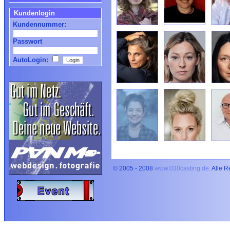
Kundenlogin
Kundennummer:
Passwort
AutoLogin:
© 2005 - 2008
www.030casting.de
. Alle 