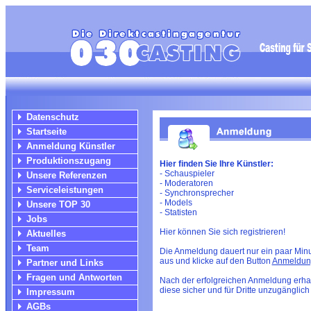
Datenschutz
Startseite
Anmeldung Künstler
Produktionszugang
Hier finden Sie Ihre Künstler:
- Schauspieler
Unsere Referenzen
- Moderatoren
Serviceleistungen
- Synchronsprecher
- Models
Unsere TOP 30
- Statisten
Jobs
Hier können Sie sich registrieren!
Aktuelles
Team
Die Anmeldung dauert nur ein paar Minut
aus und klicke auf den Button
Anmeldun
Partner und Links
Fragen und Antworten
Nach der erfolgreichen Anmeldung erha
diese sicher und für Dritte unzugänglich 
Impressum
AGBs