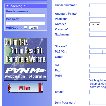
Kundennummer:
Kundenlogin
Kundennummer:
Agentur / Firma*
Passwort
Position*
Anrede*
AutoLogin:
Vorname*
Nachname*
Strasse*
PLZ / Ort*
Land*
Tel
Fax
Mobil
Wichtig, bit
Beispiel: 00
Korrekte Ang
Email*
Dein Passwort*