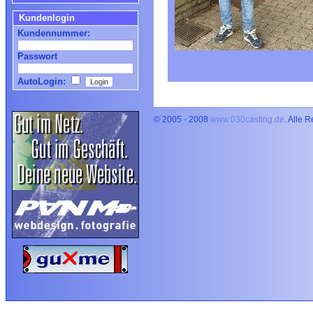
Kundenlogin
Kundennummer:
Passwort
AutoLogin:
© 2005 - 2008
www.030casting.de
. Alle 