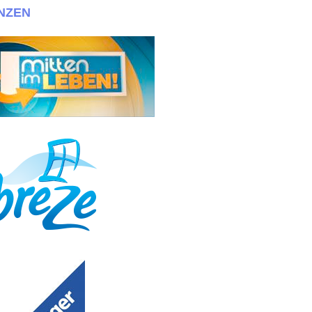
NZEN
Zwillinge! Bewerbungen bitte an info@030casting.de + + +