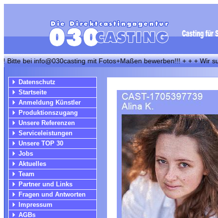
 bei info@030casting mit Fotos+Maßen bewerben!!! + + + Wir suchen imm
Datenschutz
Startseite
Anmeldung Künstler
Produktionszugang
Unsere Referenzen
Serviceleistungen
Unsere TOP 30
Jobs
Aktuelles
Team
Partner und Links
Fragen und Antworten
Impressum
AGBs