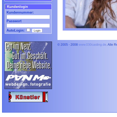
Kundenlogin
Kundennummer:
Passwort
AutoLogin:
© 2005 - 2008
www.030casting.de
. Alle 