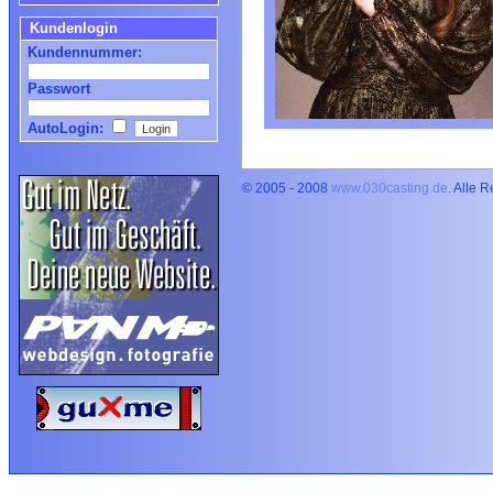
Kundenlogin
Kundennummer:
Passwort
AutoLogin:
© 2005 - 2008
www.030casting.de
. Alle 