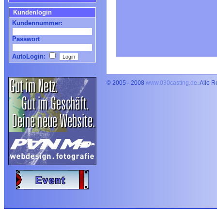
Kundenlogin
Kundennummer:
Passwort
AutoLogin:
© 2005 - 2008
www.030casting.de
. Alle 