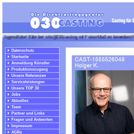
iche! Bitte bei info@030casting mit Fotos+Maßen bewerben!!! + + + Wi
Datenschutz
Startseite
Anmeldung Künstler
Produktionszugang
Unsere Referenzen
Serviceleistungen
Unsere TOP 30
Jobs
Aktuelles
Team
Partner und Links
Fragen und Antworten
Impressum
AGBs