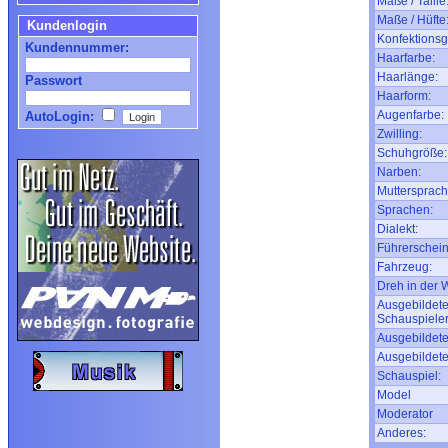
Maße / Taille
Maße / Hüfte
Kundenlogin
Konfektionsg
Kundennummer:
Haarfarbe:
Haarlänge:
Passwort
Haarform:
Augenfarbe:
AutoLogin:
Zwilling:
Schuhgröße:
Narben:
Muttersprach
Sprachen:
Dialekt:
Führerschein
Fahrzeug:
Dreh in der
Ausgebildete
Schauspieler
Ausgebildete
Ausgebildete
Schauspiel:
Model
Moderator
Anderes: