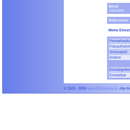
Beruf:
Journalist
Referenzen:
Meine Einsat
Fernsehaufn
Fotoaufnahm
Schauspiel:
Andere
Einsatzgebie
Einsetzbar
© 2005 - 2008
www.030casting.de
. Alle 