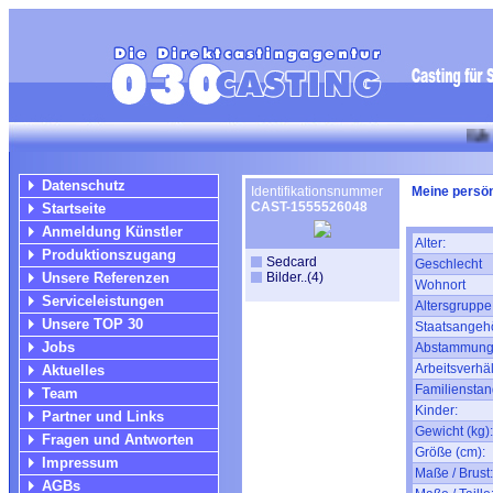
Wir suchen fü
Datenschutz
Identifikationsnummer
Meine persön
CAST-1555526048
Startseite
Anmeldung Künstler
Alter:
Produktionszugang
Sedcard
Geschlecht
Unsere Referenzen
Bilder..(4)
Wohnort
Serviceleistungen
Altersgruppe
Unsere TOP 30
Staatsangehö
Jobs
Abstammung
Arbeitsverhäl
Aktuelles
Familienstan
Team
Kinder:
Partner und Links
Gewicht (kg):
Fragen und Antworten
Größe (cm):
Impressum
Maße / Brust:
AGBs