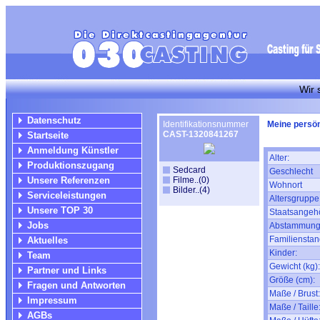
Wir suchen f
Datenschutz
Identifikationsnummer
Meine persön
CAST-1320841267
Startseite
Anmeldung Künstler
Alter:
Produktionszugang
Sedcard
Geschlecht
Unsere Referenzen
Filme..(0)
Wohnort
Bilder..(4)
Serviceleistungen
Altersgruppe
Unsere TOP 30
Staatsangehö
Jobs
Abstammung
Familienstan
Aktuelles
Kinder:
Team
Gewicht (kg):
Partner und Links
Größe (cm):
Fragen und Antworten
Maße / Brust:
Impressum
Maße / Taille
AGBs