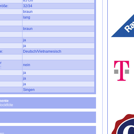
:
85 cm
röße:
32/34
braun
lang
braun
ja
ja
e:
Deutsch/Vietnamesisch
r
nein
:
ja
ja
ja
Singen
mente
lockflöte
nen