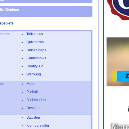
lle Kleidung
zgebiete
ahmen:
Talkshows
Quizshows
Doku-Soaps
Gameshows
Reality-TV
Werbung
en:
Mode
Portrait
Bademoden
Dessous
Statisten
Kleindarsteller