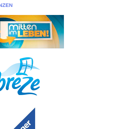
NZEN
fo@030casting mit Fotos+Maßen bewerben!!! + + + Wir suchen immer eine