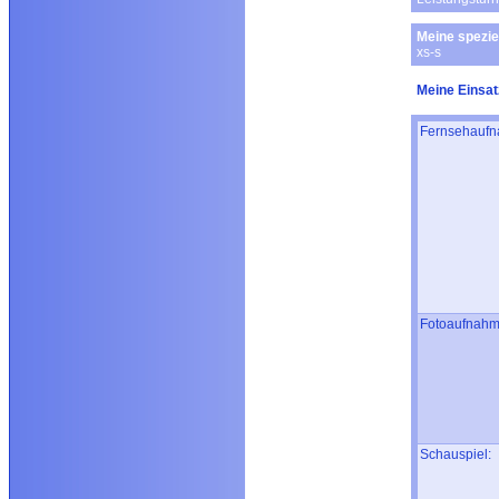
Meine spezie
xs-s
Meine Einsat
Fernsehaufn
Fotoaufnahm
Schauspiel: