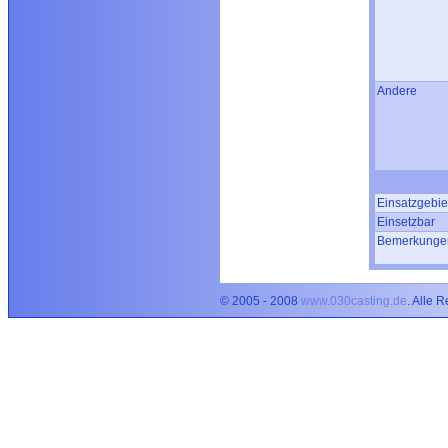
Andere
Einsatzgebie
Einsetzbar
Bemerkunge
© 2005 - 2008
www.030casting.de
. Alle 