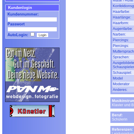
Maße / Hüfte
Konfektionsg
Kundenlogin
Haarfarbe:
Kundennummer:
Haarlänge:
Haarform:
Passwort
Augenfarbe:
Narben:
AutoLogin:
Piercings:
Piercings:
Muttersprach
Sprachen:
Ausgebildete
Schauspieler
Schauspiel:
Model
Moderator
Anderes:
Musikinstru
Klavier und B
Beruf:
Schülerin
Referenzen:
Leistungstur