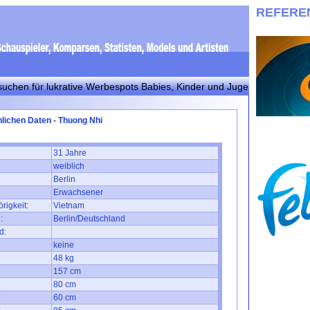
REFERE
ür lukrative Werbespots Babies, Kinder und Jugendliche! Bitte bei in
lichen Daten - Thuong Nhi
31 Jahre
weiblich
Berlin
Erwachsener
rigkeit:
Vietnam
:
Berlin/Deutschland
d:
keine
48 kg
157 cm
80 cm
:
60 cm