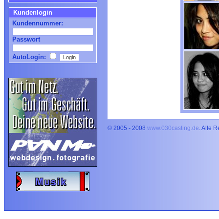
Kundenlogin
Kundennummer:
Passwort
AutoLogin:
© 2005 - 2008
www.030casting.de
. Alle 