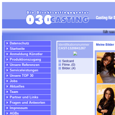
Wir suchen für l
Datenschutz
Identifikationsnummer
Meine Bilder
CAST-1320841267
Startseite
Anmeldung Künstler
Produktionszugang
Sedcard
Unsere Referenzen
Filme..(0)
Bilder..(4)
Serviceleistungen
Unsere TOP 30
Jobs
Aktuelles
Team
Partner und Links
Fragen und Antworten
Impressum
AGBs