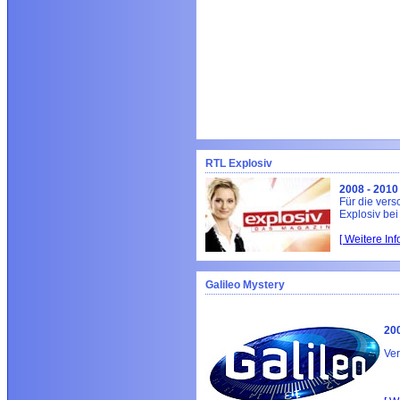
RTL Explosiv
2008 - 2010
Für die vers
Explosiv be
[ Weitere In
Galileo Mystery
200
Ver