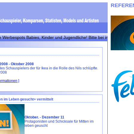
REFERE
pots Babies, Kinder und Jugendliche! Bitte bei info@030casting mit F
2008 - Oktober 2008
des Schauspielers der für Ikea in die Rolle des Nils schlüpfte.
2008
formationen ]
en im Leben gesucht+ vermittelt
Oktober. - Dezember 11
Protagonisten und Schicksale für Mitten im
leben geuscht