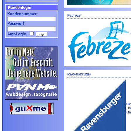
Kundenlogin
Kundennummer:
Febreze
Passwort
AutoLogin:
Ravensbruger
Okt
Erf
Kin