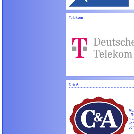
Telekom
C & A
Ma
- R
div
von
von