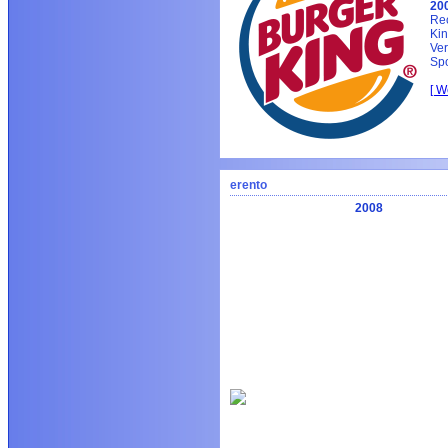
20
Rec
Kin
Ver
Sp
[ W
erento
2008