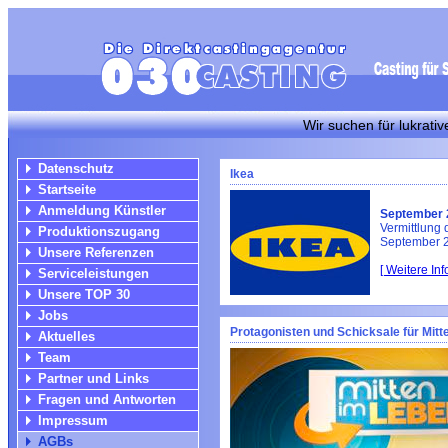
Wir suchen für lukrative Werbes
Datenschutz
Ikea
Startseite
Anmeldung Künstler
September 
Vermittlung 
Produktionszugang
September 
Unsere Referenzen
[ Weitere In
Serviceleistungen
Unsere TOP 30
Jobs
Protagonisten und Schicksale für Mitt
Aktuelles
Team
Partner und Links
Fragen und Antworten
Impressum
AGBs