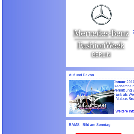
Auf und Davon
Januar 2010 
Recherche n
Vermittlung 
- Erik als W
- Mateas Bru
[ Weitere In
BAMS - Bild am Sonntag