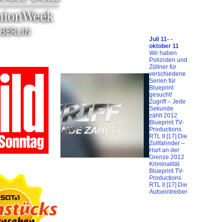
Juli 11- -
oktober 11
Wir haben
Polizisten und
Zöllner für
verschiedene
Serien für
Blueprint
gesucht!
Zugriff – Jede
Sekunde
zählt 2012
Blueprint TV-
Productions
RTL II [17] Die
Zollfahnder –
Hart an der
Grenze 2012
Kriminalität
Blueprint TV-
Productions
RTL II [17] Die
Autoeintreiber