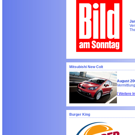
Jan
Ver
Th
Mitsubishi New Colt
August 20
Vermittlung
[ Weitere I
Burger King