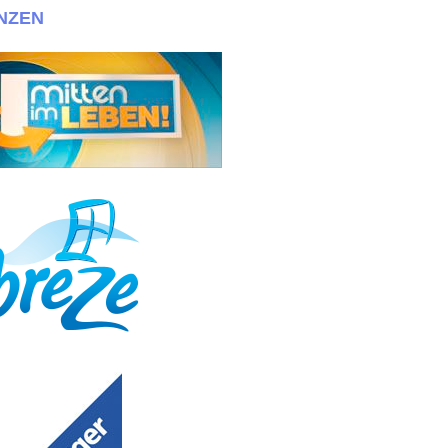
NZEN
otos+Maßen bewerben!!! + + + Wir suchen immer eineige Zwillinge! Bew