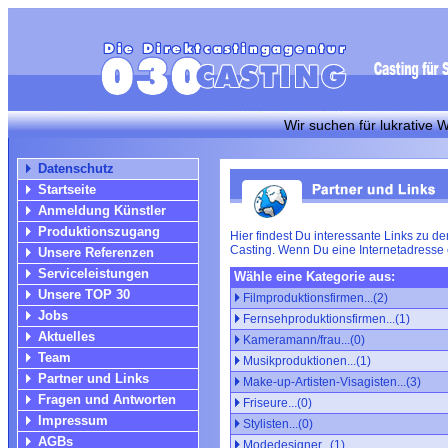
Wir suchen für lukrative Werbespo
Datenschutz
Startseite
Anmeldung Künstler
Produktionszugang
Hier findest Du interessante Links zu 
Casting. Wenn Du eine Internetadresse
Unsere Referenzen
Serviceleistungen
Wähle eine Kategorie aus:
Unsere TOP 30
Filmproduktionsfirmen...(2)
Jobs
Fernsehproduktionsfirmen...(1)
Aktuelles
Kameramann/frau...(0)
Team
Musikproduktionen...(1)
Partner und Links
Make-up-Artisten-Visagisten...(3)
Fragen und Antworten
Friseure...(0)
Impressum
Stylisten...(0)
AGBs
Modedesigner...(1)