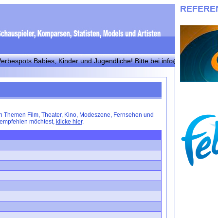
REFERE
ts Babies, Kinder und Jugendliche! Bitte bei info@030casting mit Fot
den Themen Film, Theater, Kino, Modeszene, Fernsehen und
 empfehlen möchtest,
klicke hier
.