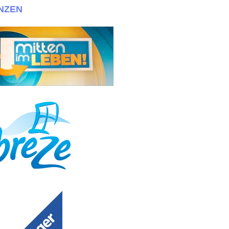
NZEN
os+Maßen bewerben!!! + + + Wir suchen immer eineige Zwillinge! Bewer