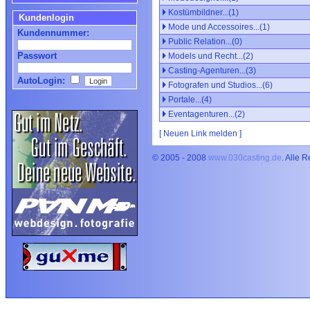
Kostümbildner...(1)
Kundenlogin
Mode und Accessoires...(1)
Kundennummer:
Public Relation...(0)
Passwort
Models und Recht...(2)
Casting-Agenturen...(3)
AutoLogin:
Fotografen und Studios...(6)
Portale...(4)
Eventagenturen...(2)
[ Neuen Link melden ]
© 2005 - 2008
www.030casting.de
. Alle 