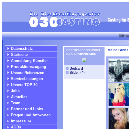
Wir suchen für
Datenschutz
Identifikationsnummer
Meine Bilder
CAST-1505902486
Startseite
Anmeldung Künstler
Produktionszugang
Sedcard
Unsere Referenzen
Bilder..(4)
Serviceleistungen
Unsere TOP 30
Jobs
Aktuelles
Team
Partner und Links
Fragen und Antworten
Impressum
AGBs