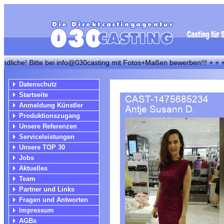
! Bitte bei info@030casting mit Fotos+Maßen bewerben!!! + + + Wir su
Datenschutz
Startseite
Anmeldung Künstler
Produktionszugang
Unsere Referenzen
Serviceleistungen
Unsere TOP 30
Jobs
Aktuelles
Team
Partner und Links
Fragen und Antworten
Impressum
AGBs