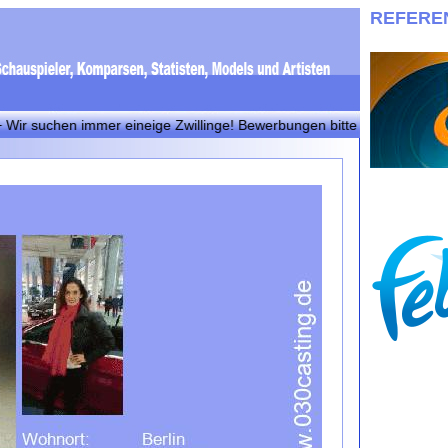
REFERE
chen immer eineige Zwillinge! Bewerbungen bitte an info@030casting.de