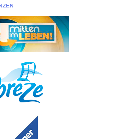
NZEN
 + + +