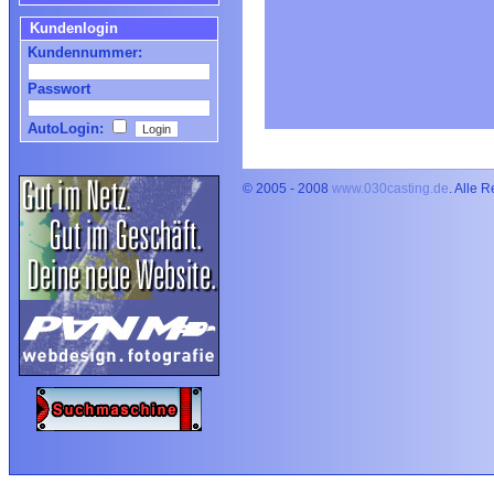
Kundenlogin
Kundennummer:
Passwort
AutoLogin:
© 2005 - 2008
www.030casting.de
. Alle 