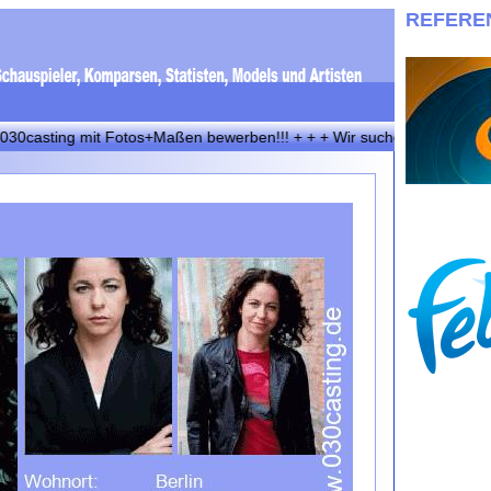
REFERE
ing mit Fotos+Maßen bewerben!!! + + + Wir suchen immer eineige Zwill