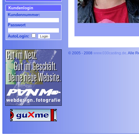
Kundenlogin
Kundennummer:
Passwort
AutoLogin:
© 2005 - 2008
www.030casting.de
. Alle 