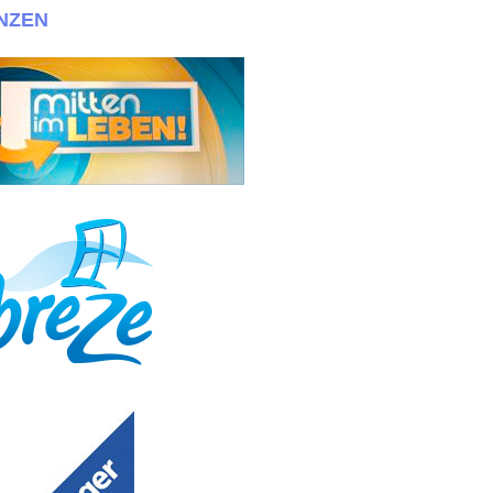
NZEN
inge! Bewerbungen bitte an info@030casting.de + + +