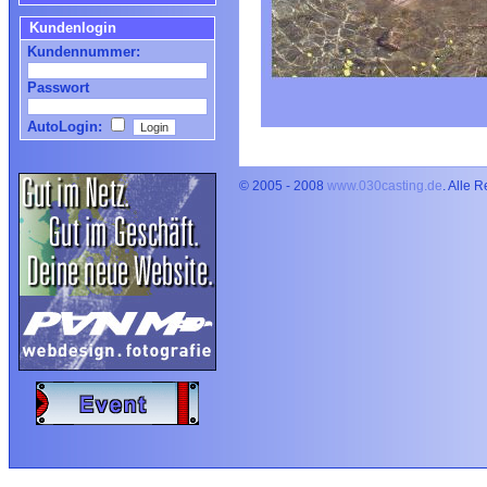
Kundenlogin
Kundennummer:
Passwort
AutoLogin:
© 2005 - 2008
www.030casting.de
. Alle 