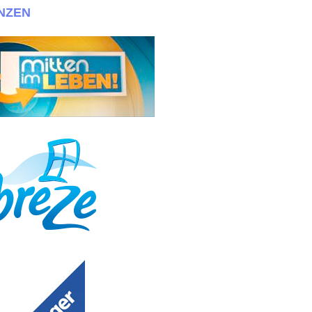
NZEN
ineige Zwillinge! Bewerbungen bitte an info@030casting.de + + +