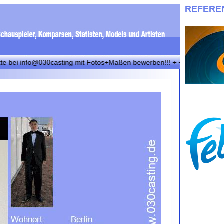
REFERE
info@030casting mit Fotos+Maßen bewerben!!! + + + Wir suchen immer e