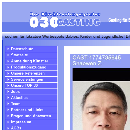
n für lukrative Werbespots Babies, Kinder und Jugendliche! Bitte bei 
Datenschutz
Startseite
Anmeldung Künstler
Produktionszugang
Unsere Referenzen
Serviceleistungen
Unsere TOP 30
Jobs
Aktuelles
Team
Partner und Links
Fragen und Antworten
Impressum
AGBs