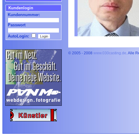
Kundenlogin
Kundennummer:
Passwort
AutoLogin:
© 2005 - 2008
www.030casting.de
. Alle 