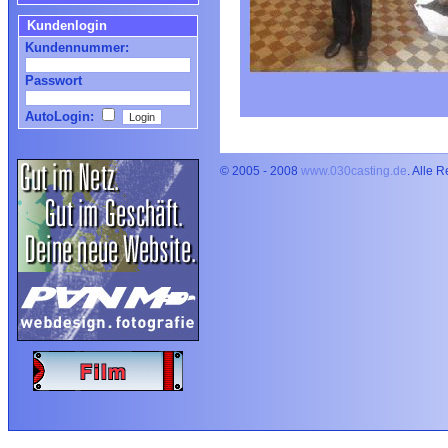
Kundenlogin
Kundennummer:
Passwort
AutoLogin:
© 2005 - 2008
www.030casting.de
. Alle 