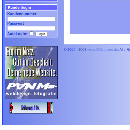
Kundenlogin
Kundennummer:
Passwort
AutoLogin:
© 2005 - 2008
www.030casting.de
. Alle 