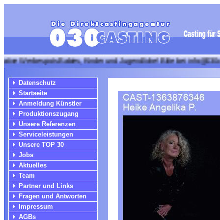
erbespots Babies, Kinder und Jugendliche! Bitte bei info@030casting 
Datenschutz
Startseite
Anmeldung Künstler
Produktionszugang
Unsere Referenzen
Serviceleistungen
Unsere TOP 30
Jobs
Aktuelles
Team
Partner und Links
Fragen und Antworten
Impressum
AGBs