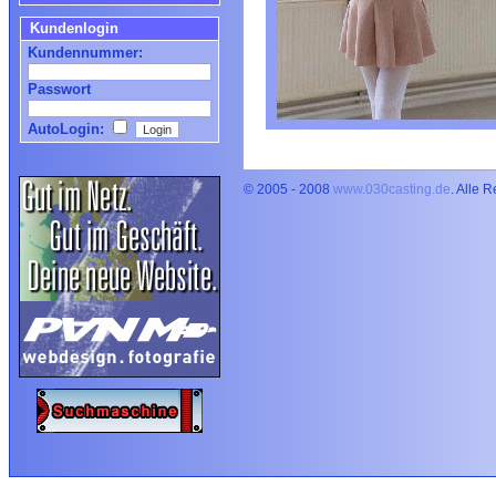
Kundenlogin
Kundennummer:
Passwort
AutoLogin:
© 2005 - 2008
www.030casting.de
. Alle 