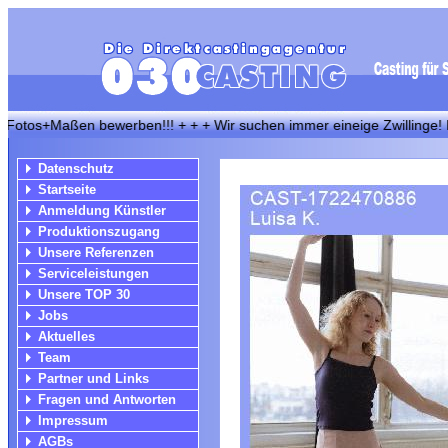
+Maßen bewerben!!! + + + Wir suchen immer eineige Zwillinge! Bewerbu
Datenschutz
Startseite
Anmeldung Künstler
Produktionszugang
Unsere Referenzen
Serviceleistungen
Unsere TOP 30
Jobs
Aktuelles
Team
Partner und Links
Fragen und Antworten
Impressum
AGBs