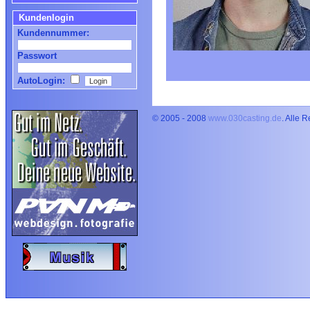
Kundenlogin
Kundennummer:
Passwort
AutoLogin:
© 2005 - 2008
www.030casting.de
. Alle 