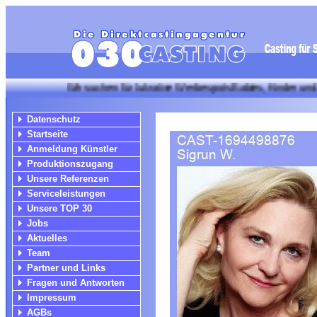
Wir suchen für lukrative Werbespots Babies, Kinder und Jugendli
Datenschutz
Startseite
Anmeldung Künstler
Produktionszugang
Unsere Referenzen
Serviceleistungen
Unsere TOP 30
Jobs
Aktuelles
Team
Partner und Links
Fragen und Antworten
Impressum
AGBs