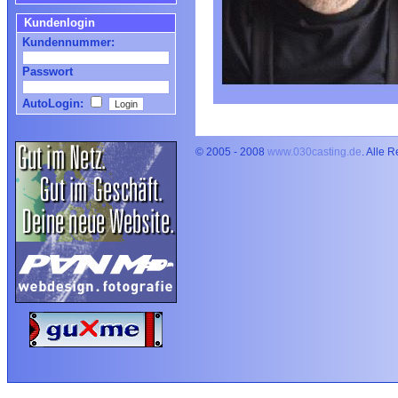
Kundenlogin
Kundennummer:
Passwort
AutoLogin:
© 2005 - 2008
www.030casting.de
. Alle 