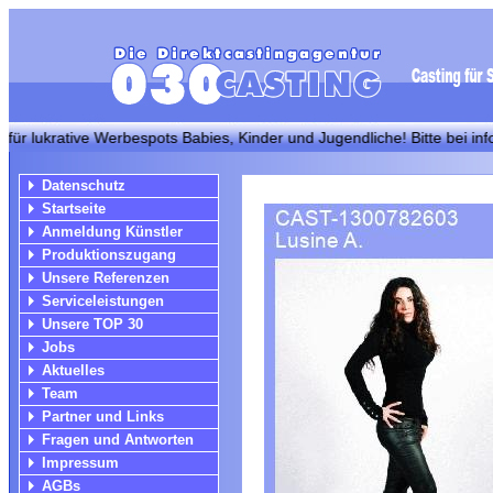
ukrative Werbespots Babies, Kinder und Jugendliche! Bitte bei info@0
Datenschutz
Startseite
Anmeldung Künstler
Produktionszugang
Unsere Referenzen
Serviceleistungen
Unsere TOP 30
Jobs
Aktuelles
Team
Partner und Links
Fragen und Antworten
Impressum
AGBs