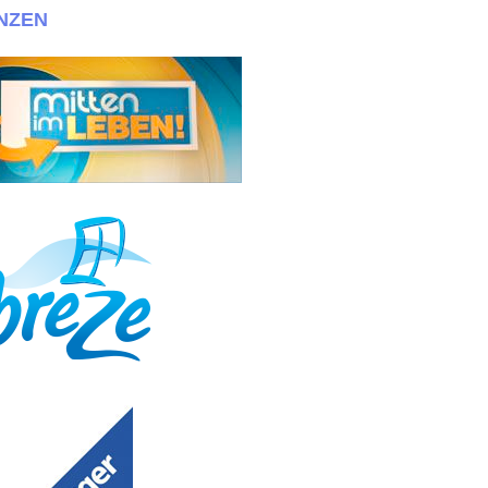
NZEN
Zwillinge! Bewerbungen bitte an info@030casting.de + + +