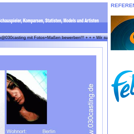
REFERE
30casting mit Fotos+Maßen bewerben!!! + + + Wir suchen immer eineige 