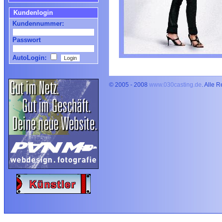
Kundenlogin
Kundennummer:
Passwort
AutoLogin:
© 2005 - 2008
www.030casting.de
. Alle 