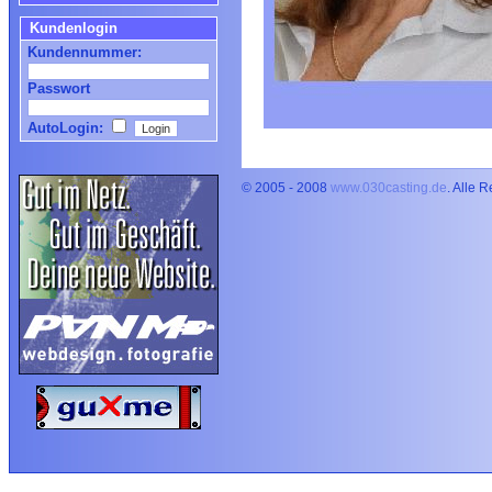
Kundenlogin
Kundennummer:
Passwort
AutoLogin:
© 2005 - 2008
www.030casting.de
. Alle 