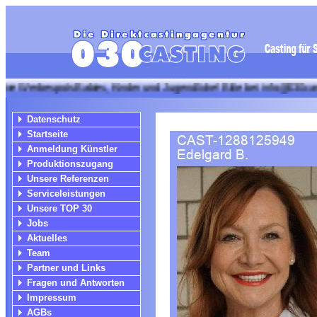
espots Babies, Kinder und Jugendliche! Bitte bei info@030casting mit
Datenschutz
Startseite
Anmeldung Künstler
Produktionszugang
Unsere Referenzen
Serviceleistungen
Unsere TOP 30
Jobs
Aktuelles
Team
Partner und Links
Fragen und Antworten
Impressum
AGBs