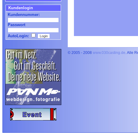
Kundenlogin
Kundennummer:
Passwort
AutoLogin:
© 2005 - 2008
www.030casting.de
. Alle 