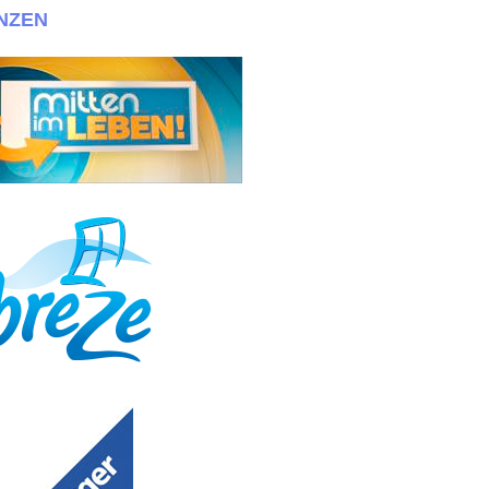
NZEN
an info@030casting.de + + +