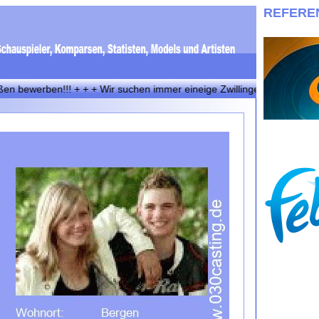
REFERE
rben!!! + + + Wir suchen immer eineige Zwillinge! Bewerbungen bitte 