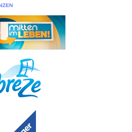
NZEN
fo@030casting mit Fotos+Maßen bewerben!!! + + + Wir suchen immer ein