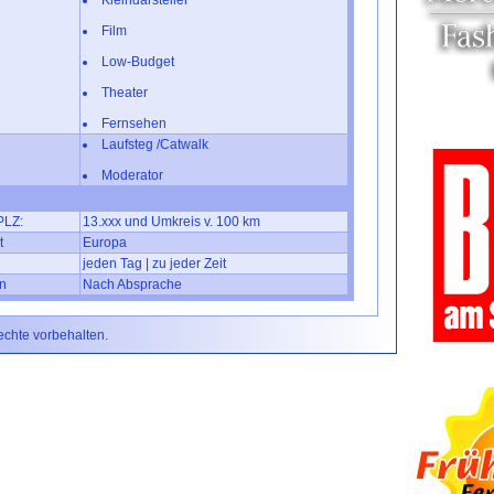
Kleindarsteller
Film
Low-Budget
Theater
Fernsehen
Laufsteg /Catwalk
Moderator
PLZ:
13.xxx und Umkreis v. 100 km
t
Europa
jeden Tag | zu jeder Zeit
n
Nach Absprache
Rechte vorbehalten.