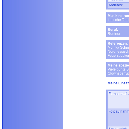
Anderes:
Musikinstru
Indische Tam
Beruf:
Rentner
Referenzen:
Monika Schma
Nordhessisch
Feuerspucke
Meine spezie
Viele bunte 
Clownsperrüc
Meine Einsat
Fernsehaufn
Fotoaufnahm