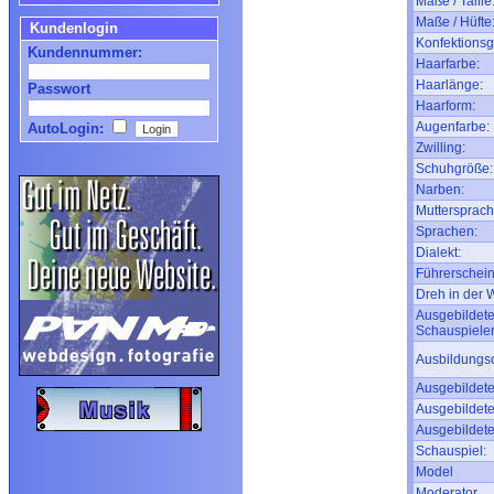
Maße / Taille
Maße / Hüfte
Kundenlogin
Konfektionsg
Kundennummer:
Haarfarbe:
Haarlänge:
Passwort
Haarform:
Augenfarbe:
AutoLogin:
Zwilling:
Schuhgröße:
Narben:
Muttersprach
Sprachen:
Dialekt:
Führerschein
Dreh in der
Ausgebildete
Schauspieler
Ausbildungso
Ausgebildete
Ausgebildete
Ausgebildete
Schauspiel:
Model
Moderator