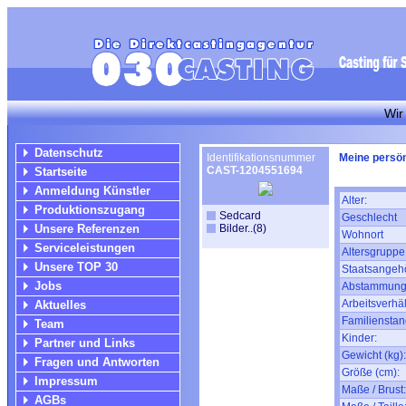
Wir suchen f
Datenschutz
Identifikationsnummer
Meine persön
CAST-1204551694
Startseite
Anmeldung Künstler
Alter:
Produktionszugang
Sedcard
Geschlecht
Unsere Referenzen
Bilder..(8)
Wohnort
Serviceleistungen
Altersgruppe
Unsere TOP 30
Staatsangehö
Jobs
Abstammung
Arbeitsverhäl
Aktuelles
Familienstan
Team
Kinder:
Partner und Links
Gewicht (kg):
Fragen und Antworten
Größe (cm):
Impressum
Maße / Brust:
AGBs