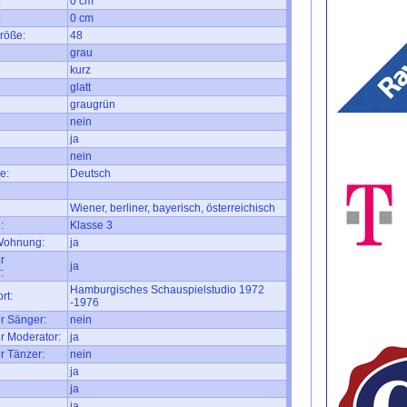
:
0 cm
:
0 cm
röße:
48
grau
kurz
glatt
graugrün
nein
ja
nein
e:
Deutsch
Wiener, berliner, bayerisch, österreichisch
:
Klasse 3
 Wohnung:
ja
r
ja
:
Hamburgisches Schauspielstudio 1972
rt:
-1976
r Sänger:
nein
r Moderator:
ja
r Tänzer:
nein
ja
ja
ja