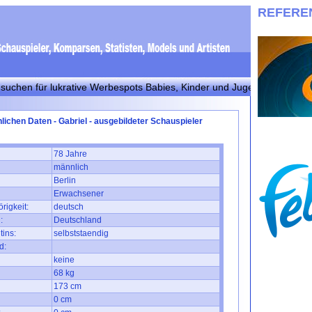
REFERE
ür lukrative Werbespots Babies, Kinder und Jugendliche! Bitte bei in
lichen Daten - Gabriel - ausgebildeter Schauspieler
78 Jahre
männlich
Berlin
Erwachsener
rigkeit:
deutsch
:
Deutschland
tins:
selbststaendig
d:
keine
68 kg
173 cm
0 cm