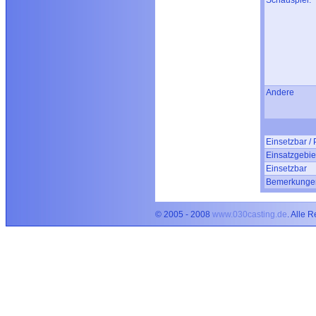
Schauspiel:
Andere
Einsetzbar / 
Einsatzgebie
Einsetzbar
Bemerkunge
© 2005 - 2008
www.030casting.de
. Alle 