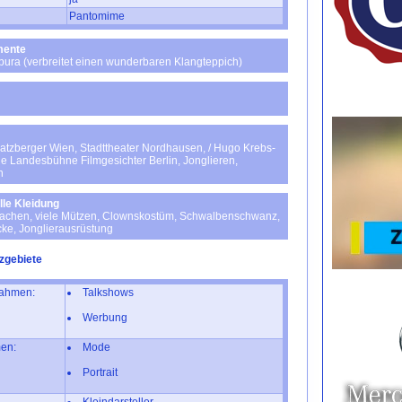
Pantomime
mente
bura (verbreitet einen wunderbaren Klangteppich)
tzberger Wien, Stadttheater Nordhausen, / Hugo Krebs-
e Landesbühne Filmgesichter Berlin, Jonglieren,
n
lle Kleidung
Sachen, viele Mützen, Clownskostüm, Schwalbenschwanz,
ke, Jonglierausrüstung
zgebiete
ahmen:
Talkshows
Werbung
en:
Mode
Portrait