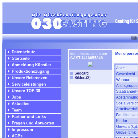
Wir suchen f
Datenschutz
Identifikationsnummer
Meine persön
CAST-1416855848
Startseite
Anmeldung Künstler
Alter:
Produktionszugang
Sedcard
Geschlecht
Unsere Referenzen
Bilder..(2)
Wohnort
Serviceleistungen
Altersgruppe
Unsere TOP 30
Staatsangehö
Jobs
Abstammung
Sozialversic
Aktuelles
Arbeitsverhäl
Team
Familienstan
Partner und Links
Kinder:
Fragen und Antworten
Gewicht (kg):
Impressum
Größe (cm):
AGBs