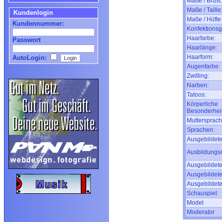
Maße / Brust:
Maße / Taille
Kundenlogin
Maße / Hüfte
Kundennummer:
Konfektionsg
Haarfarbe:
Passwort
Haarlänge:
Haarform:
AutoLogin:
Augenfarbe:
Zwilling:
Narben:
Tatoos:
Körperliche
Besonderhei
Muttersprach
Sprachen:
Ausgebildete
Ausbildungso
Ausgebildete
Ausgebildete
Ausgebildete
Schauspiel:
Model
Moderator