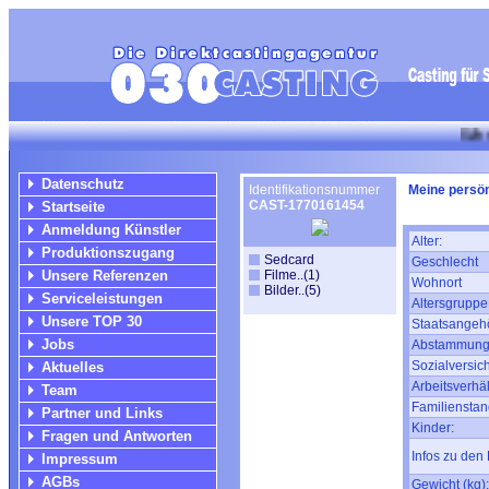
Wir suchen fü
Datenschutz
Identifikationsnummer
Meine persön
CAST-1770161454
Startseite
Anmeldung Künstler
Alter:
Produktionszugang
Sedcard
Geschlecht
Unsere Referenzen
Filme..(1)
Wohnort
Bilder..(5)
Serviceleistungen
Altersgruppe
Unsere TOP 30
Staatsangehö
Jobs
Abstammung
Sozialversic
Aktuelles
Arbeitsverhäl
Team
Familienstan
Partner und Links
Kinder:
Fragen und Antworten
Infos zu den 
Impressum
AGBs
Gewicht (kg):