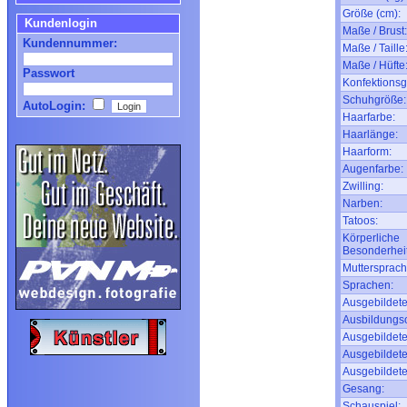
Größe (cm):
Kundenlogin
Maße / Brust:
Kundennummer:
Maße / Taille
Maße / Hüfte
Passwort
Konfektionsg
Schuhgröße:
AutoLogin:
Haarfarbe:
Haarlänge:
Haarform:
Augenfarbe:
Zwilling:
Narben:
Tatoos:
Körperliche
Besonderhei
Muttersprach
Sprachen:
Ausgebildete
Ausbildungso
Ausgebildete
Ausgebildete
Ausgebildete
Gesang:
Schauspiel: