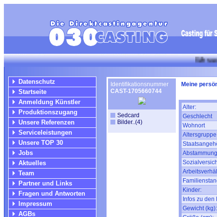
Wir suchen für l
Datenschutz
Identifikationsnummer
Meine persön
CAST-1705660744
Startseite
Anmeldung Künstler
Alter:
Produktionszugang
Sedcard
Geschlecht
Unsere Referenzen
Bilder..(4)
Wohnort
Serviceleistungen
Altersgruppe
Unsere TOP 30
Staatsangehö
Jobs
Abstammung
Sozialversic
Aktuelles
Arbeitsverhäl
Team
Familienstan
Partner und Links
Kinder:
Fragen und Antworten
Infos zu den 
Impressum
Gewicht (kg):
AGBs