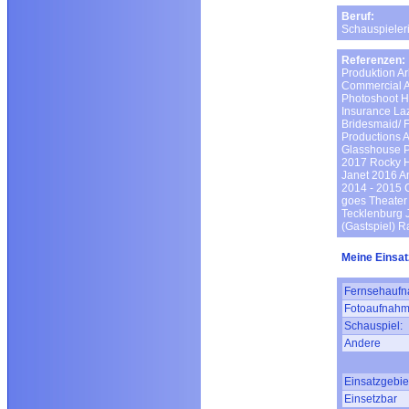
Beruf:
Schauspieler
Referenzen:
Produktion Ar
Commercial A
Photoshoot H
Insurance La
Bridesmaid/ 
Productions A
Glasshouse P
2017 Rocky H
Janet 2016 A
2014 - 2015 
goes Theater 
Tecklenburg 
(Gastspiel) 
Meine Einsat
Fernsehaufn
Fotoaufnahm
Schauspiel:
Andere
Einsatzgebie
Einsetzbar