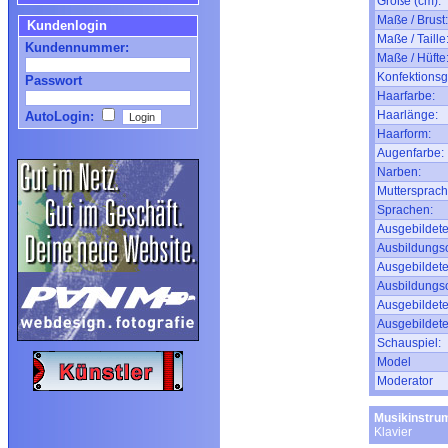
Größe (cm):
Maße / Brust:
Kundenlogin
Maße / Taille
Kundennummer:
Maße / Hüfte
Konfektionsg
Passwort
Haarfarbe:
Haarlänge:
AutoLogin:
Haarform:
Augenfarbe:
Narben:
Muttersprach
Sprachen:
Ausgebildete
Ausbildungso
Ausgebildete
Ausbildungso
Ausgebildete
Ausgebildete
Schauspiel:
Model
Moderator
Musikinstru
Klavier