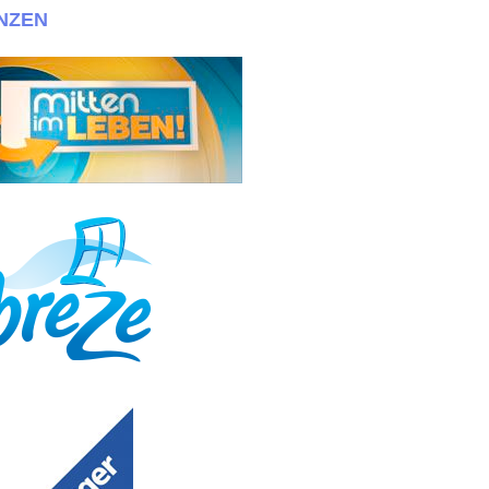
NZEN
o@030casting mit Fotos+Maßen bewerben!!! + + + Wir suchen immer einei