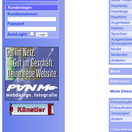
Maße / Hüfte
Haarfarbe:
Kundenlogin
Haarlänge:
Kundennummer:
Haarform:
Augenfarbe:
Passwort
Narben:
Sprachen:
AutoLogin:
Ausgebildete
Schauspieler
Model
Moderator
Anderes:
Beruf:
Referenzen:
Meine Einsat
Fernsehaufn
Fotoaufnahm
Schauspiel:
Andere
Einsatzgebie