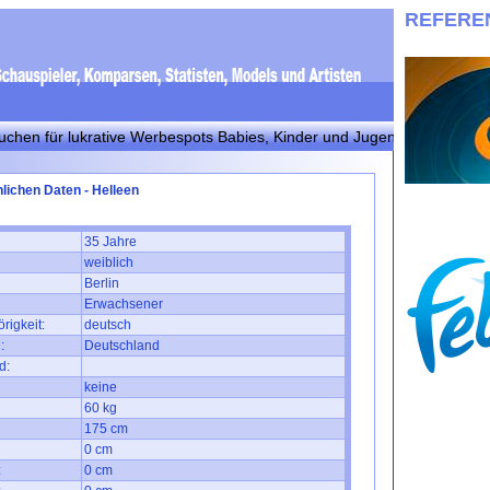
REFERE
r lukrative Werbespots Babies, Kinder und Jugendliche! Bitte bei inf
lichen Daten - Helleen
35 Jahre
weiblich
Berlin
Erwachsener
rigkeit:
deutsch
:
Deutschland
d:
keine
60 kg
175 cm
0 cm
:
0 cm