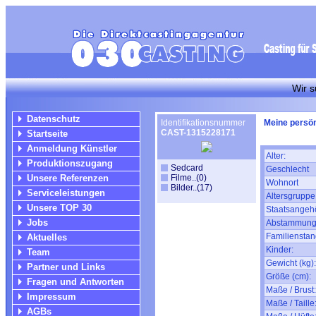
Wir suchen fü
Datenschutz
Identifikationsnummer
Meine persön
CAST-1315228171
Startseite
Anmeldung Künstler
Alter:
Produktionszugang
Sedcard
Geschlecht
Unsere Referenzen
Filme..(0)
Wohnort
Bilder..(17)
Serviceleistungen
Altersgruppe
Unsere TOP 30
Staatsangehö
Jobs
Abstammung
Familienstan
Aktuelles
Kinder:
Team
Gewicht (kg):
Partner und Links
Größe (cm):
Fragen und Antworten
Maße / Brust:
Impressum
Maße / Taille
AGBs