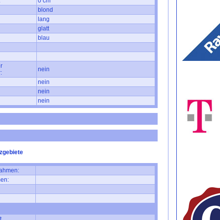
:
0 cm
blond
lang
glatt
blau
r
nein
:
nein
nein
nein
zgebiete
ahmen:
en:
t