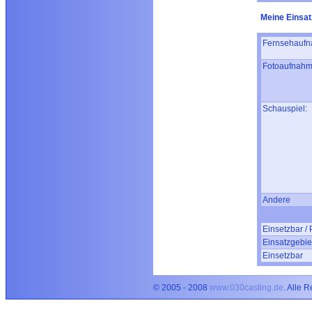
Meine Einsat
Fernsehaufn
Fotoaufnahm
Schauspiel:
Andere
Einsetzbar / 
Einsatzgebie
Einsetzbar
© 2005 - 2008
www.030casting.de
. Alle 