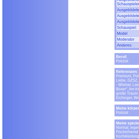
Schauspieler
Ausgebildete
Ausgebildete
Ausgebildete
Schauspiel:
Model
Moderator
Anderes:
Beruf:
Polizist
Referenzen:
Premium, Poli
Liebe, GZSZ,
- Wismar, Lask
Boxer", Am K
große Traum 
Eichinger, Wo
Meine körper
Polizist
Meine spezie
Normal, leger
Fischerhemd 
Kochkleidung 