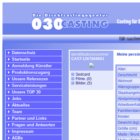
Wir suchen für lu
Datenschutz
Identifikationsnummer
Meine persön
CAST-1267868681
Startseite
Anmeldung Künstler
Alter:
Produktionszugang
Sedcard
Geschlecht
Unsere Referenzen
Filme..(0)
Wohnort
Bilder..(5)
Serviceleistungen
Altersgruppe
Unsere TOP 30
Staatsangehö
Jobs
Abstammung
Arbeitsverhäl
Aktuelles
Familienstan
Team
Kinder:
Partner und Links
Gewicht (kg):
Fragen und Antworten
Größe (cm):
Impressum
Maße / Brust:
AGBs