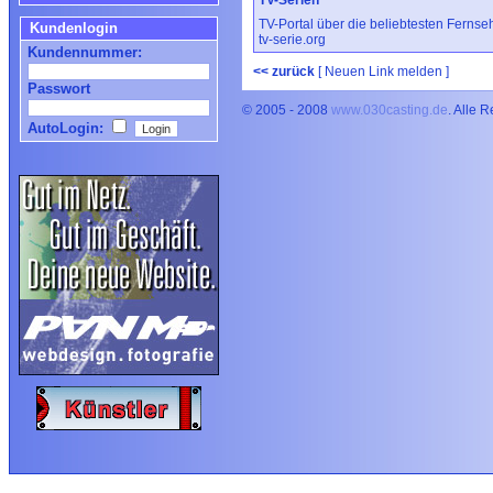
TV-Serien
TV-Portal über die beliebtesten Fernse
Kundenlogin
tv-serie.org
Kundennummer:
<< zurück
[ Neuen Link melden ]
Passwort
© 2005 - 2008
www.030casting.de
. Alle 
AutoLogin: