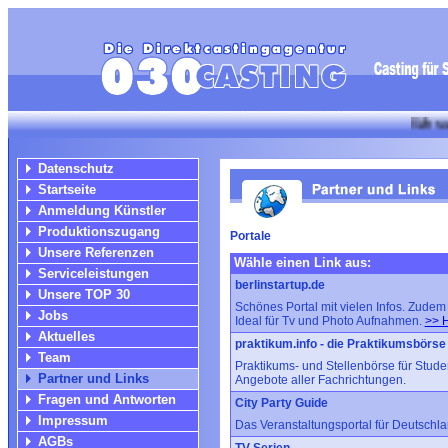
Wir suchen f
Datenschutz
Startseite
Anmeldung Künstler
Produktionszugang
Portale
Unsere Referenzen
Wähle einen Link aus:
Serviceleistungen
berlinstartup.de
Unsere TOP 30
Schönes Portal mit vielen Infos. Zudem 
Jobs
Ideal für Tv und Photo Aufnahmen.
>> H
Aktuelles
praktikum.info - die Praktikumsbörse
Team
Praktikums- und Stellenbörse für Studen
Partner und Links
Angebote aller Fachrichtungen.
Fragen und Antworten
City Party Guide
Impressum
Das Veranstaltungsportal für Deutschla
AGBs