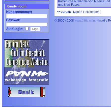
Kostenlose Aufnahme von Models und Kün
und New Faces.
Kundenlogin
Kundennummer:
<< zurück
[ Neuen Link melden ]
Passwort
© 2005 - 2008
www.030casting.de
. Alle 
AutoLogin: