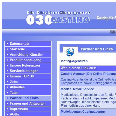
Wir suchen f
Datenschutz
Startseite
Anmeldung Künstler
Produktionszugang
Casting-Agenturen
Unsere Referenzen
Wähle einen Link aus:
Serviceleistungen
Casting Agentur | Die Online-Präsent
Unsere TOP 30
Casting-Agentur.de ist die Online-Präse
Jobs
Komparsen etc. sowie Auftraggebern a
Aktuelles
Medical Movie Service
Team
Medizinische Dienstleistungen für die
Partner und Links
Fachberatung - Fachkomparsen-. Medizi
Notarztwagen, medizinische Kleidung/K
Fragen und Antworten
Filmmedizin aus einer Hand!
Impressum
Modelagentur, Castingagentur
AGBs